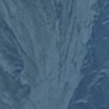
要面对顶级对手，复杂场景会强迫他们快速提升决策质量和心理承
受力 相比之下，近些年意甲在财力和星光上愈发难与英超 德甲 西甲
相比，中游球队质量参差不齐，一些年轻球员在联赛中长期处于“安
全区”，不容易形成足够的成长压力。
可以对比某些典型案例来理解这一点 例如过去的意大利中卫，即便
天赋不算顶尖，只要在高水平俱乐部持续踢球，在面对强悍前锋的
磨练下，往往会被塑造成极具大赛经验的后防支柱 反之，近年来不
少被寄予厚望的后卫，虽然在国内比赛中表现稳定，但在欧战面对
速度型或技术流攻击手时，短板很快暴露 在这类对比背后，体现的
正是安切洛蒂所说的“个人实力层面出现了差距” ——不仅仅是个人
能力弱，而是缺少在最高级别平台反复接受考验的机会，导致上限
难以被真正激发。