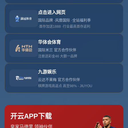
的情绪 一边是传统豪门的荣光史和四座世界杯奖杯的注视，一边是
近年来国家队成绩反复起伏、俱乐部欧战竞争力时强时弱的现实。
当安切洛蒂谈到“如今意大利球员个人实力无法与十五年前相比”时，
这并不是一句简单的感慨，而更像是对整个体系发展走向的一次冷
静诊断 这句话背后，隐藏着青训模式的变迁、战术风格的摇摆以及
联赛环境的整体变化。