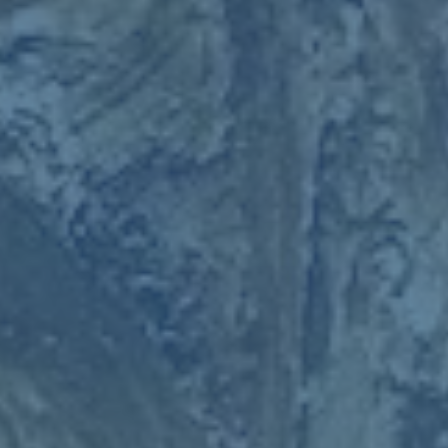
另一层不容忽视的因素，是联赛整体环境和竞技水平波动给球员个
人成长带来的连锁效应 十五年前的意甲，虽然已经不再是绝对意义
上的“世界第一联赛”，但仍然积累了深厚的战术传统和对抗含金量
当时意大利俱乐部在欧冠赛场上仍保持着稳定竞技高度，年轻球员
一旦站稳脚跟，就有机会在高强度欧战中不断淬火 当球员每几周就