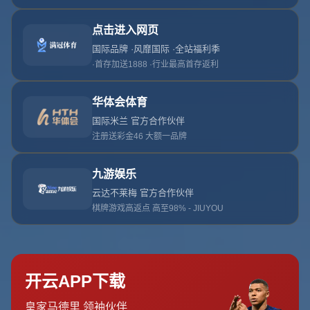
时，这个名字就不再只是阵容名单中的一个编号，而是一段阶段性
王朝的注脚。阿森西奥为皇马出战百场西甲，共帮助球队取65胜，
这组数据的背后，是一位并非绝对核心却长期保持高效率的进攻棋
子的价值，是银河战舰在更新换代周期中，如何依靠“角色球星”维持
竞争力的生动样本。
如果说C罗、本泽马、莫德里奇这些名字构成了皇马金色时代的主旋
律，那么阿森西奥更像是那句时不时响起、但每次都足够提神的副
歌。他出战的100场西甲里，球队拿下65场胜利，胜率高企，本身就
说明一个事实 阿森西奥经常出现在皇马状态良好并保持稳定输出的
阶段。与其把他简单归类为“轮换边锋”，不如把他视为一种战术资源
一种在关键节点能拉开局面的“节奏点”。在五大联赛动辄拼身体、拼
节奏的环境下，能保持如此胜率的出场样本，体现的不仅是球队综
合实力，更是教练对球员使用时机的精准拿捏。