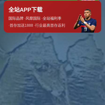
值得注意的是，阿森西奥的百场里程碑，并不是靠“刷存在感”堆砌而
成的数字。许多比赛中，他的出场时间并不算极长，有的是先发被
换下，有的是替补压上，但皇马在他上场时整体攻势往往不会降
级。从球队视角看，这样的球员可以安心扮演“平衡器”和“终结点” 当
主力核心需要轮换时，他可以顶上位置保持体系运转 当球队在僵局
中需要一脚突然发难的射门时，他又是那种敢于、也善于在禁区前
沿完成决定性处理的球员。正是在这种场景下，那65场胜利并不是
偶然堆叠，而是战术身份与团队结构高度匹配的结果。
可以举一个典型案例来理解这组数据背后的含义 在某些与中下游球
队的西甲联赛中，皇马往往会面临低位密集防守，中路堵死，边路
空间有限，这类比赛很容易拖成0比0的消耗战。阿森西奥的作用就
愈发突出 他可以在右边路接球后内切，不是机械地传中，而是选择
斜向带球至弧顶区域，利用左脚完成突然起脚，或者与插上的后腰