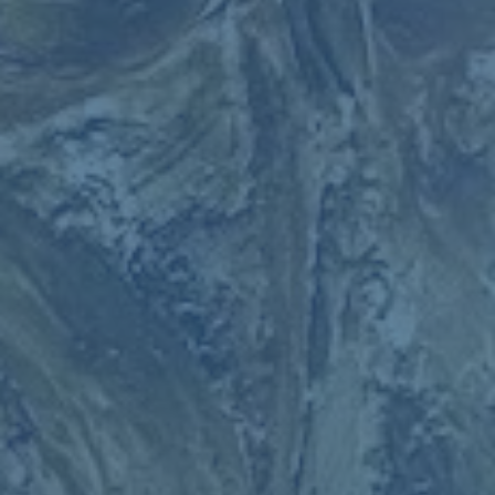
這組對決真正引人入勝的地方，在於它超越戰術與技術，延伸至球
迷文化與城市認同之中。在馬德里的街頭，穿上皇馬球衣的人往往
被視為與成功、國際化、更大格局相連，其追隨者遍佈全球，球迷
基數龐大，甚至有不少人並不居住在馬德里。但支持馬德里體育會
的群體，則更多強調一種「無論輸贏都在一起」的情感連結，他們
認為自己承載了城市裡更樸實的一面，是那些不被聚光燈偏愛人群
的共同投射。這種差異，使得皇家馬德里 對 馬德里體育會不只是一
場地理意義上的同城戰，更是身份與歸屬感的公開表態。
值得注意的是，兩家俱樂部的發展軌跡也不斷改寫這個故事的主
題。早期的馬競常被視作皇馬的陪襯，在聯賽與歐戰層面都難以長
期撼動對方的地位。但在財政環境改善、球場升級以及西蒙尼到來
之後，馬競逐漸從陪跑者轉型為真正的競爭者，打破了西甲長期由
皇馬與巴薩壟斷的格局。這種崛起讓皇馬 對 馬體會的比賽不再只是
情感衝突，而是一場實實在在的冠軍之爭。當床單軍團開始穩定拿
到聯賽與歐冠席位時，皇馬球迷也不得不承認，城裡那支紅白條紋
隊伍早已不可小覷。
從心理層面分析，這種長期處於「一強一追」的狀態，反而塑造出
馬競特有的精神符號 不怕強權、習慣逆境、輸了也不認命。很多中
立球迷在觀看皇家馬德里 對 馬德里體育會時，會自然產生對馬競的