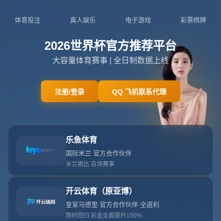
新闻中心
皇家馬德里 對 馬德里體育會
2026-08-07T03:18:02+08:00
浏览次数： 次
返回列表
皇馬與床單軍團的城市分裂
當一座城市擁有兩支足以問鼎歐洲的球隊時，所謂德比便不再只是
勝負與比分的較量，而是價值觀、氣質乃至生活方式的正面衝撞。