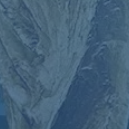
同情與好感，因為他們在這支球隊身上看到了「明知可能失敗仍要
掙扎到底」的影子。相對地，皇馬雖然屢屢在關鍵時刻上演神奇逆
轉，卻也因為過於成功而容易招致非議，被部分人視作「被幸運眷
顧的既得利益者」。正是在這樣的情感張力中，每一次德比的哨
聲，都像是在追問觀眾 你究竟站在誰那一邊 你期待看到哪一種結
局。
從商業與品牌角度看，皇家馬德里 對 馬德里體育會也是一門持續升
值的「故事生意」。對於聯賽與歐足聯來說，這樣一組同城強強對
話，是極佳的市場敘事素材 既有歷史積澱，又有現實競爭，能吸引
全球球迷關注。廣告商與轉播商樂於渲染「王者與挑戰者」的對
決，媒體則在每一次德比前挖掘新舊恩怨、舊將故事與戰術博弈。
例如某位曾在皇馬效力的球員加盟馬競後在德比中進球，或者青訓
出身的年輕人首次在德比首發，這些細節都會被放大，成為吸引眼
球的情節。從這個意義上說，這場對決不僅塑造著球迷的情感，也
在不斷為足球產業輸出話題與價值。