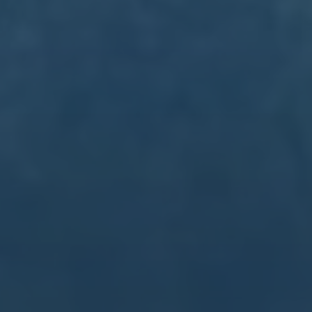
姓名*
电话*
邮箱*
内容*
Copyright 2024
奇异果体育-奇异果体育官方网站
All Rights by
奇异
果体育