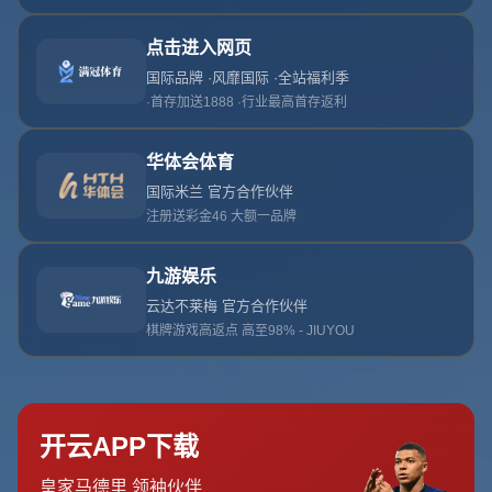
皇家馬德里 對 馬德里體育會，既是一場足球比賽，也是馬德里這座
城市的內在撕裂與自我映照。人們在伯納烏與大都會球場之間穿梭
時，選擇的從來不只是球衣的顏色，而是自己心目中那種對榮耀、
對公平、對逆襲故事的認同。這種張力，使得每一次皇馬對馬體會
的交鋒，都自帶故事感與戲劇性，哪怕只是普通聯賽中的一輪對
決，也能被賦予超越三分之戰的意義。
若要理解這組對決的核心，就必須先理解兩家俱樂部背後截然不同
的象徵。皇家馬德里長期以來是豪門、王者、歐冠之王的代名詞，
球衣上的王冠、潔白的隊服、密集的冠軍獎盃，都在強化那種幾近
傲然的優越感。與之對照的馬德里體育會，則更貼近工人階層、普
通市民與移民社群，它的紅白條紋像是一面不肯低頭的旗幟，提醒
人們這支隊伍擅長在夾縫中求存、在逆境裡反擊。於是，在皇馬 對
馬體會的敘事中，一種被簡化卻也頗具張力的對立便自然浮現 豪門
霸主對平民鬥士、銀河戰艦對床單軍團。
這種對立在球場上的具體呈現，往往體現在風格與氣質的反差。從
歷史觀感上，人們會把皇家馬德里聯想到攻勢足球、關鍵時刻的個
人閃光，以及一種近乎宿命的逆轉能力。當比賽進入最後時刻，伯
納烏的補時魔法已經從傳說變成一種心理壓力，壓在對手心頭。而
馬德里體育會則以紀律嚴密、防守頑強和集體意識見長，特別是在
西蒙尼時代，不輕易失球、擅長消耗戰幾乎成了馬競的標籤。於
是，每當皇家馬德里 對 馬德里體育會開球，一方抱著主導節奏的雄
心，另一方則準備好以鋼鐵意志拖垮對手，這種風格上的碰撞本
身，就足以讓比賽充滿戲劇性。